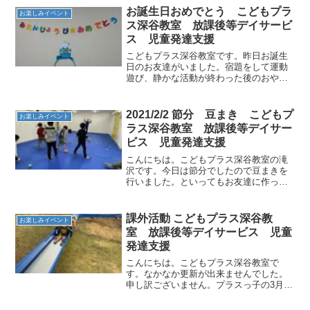
お誕生日おめでとう こどもプラ
お楽しみイベント
ス深谷教室 放課後等デイサービ
ス 児童発達支援
こどもプラス深谷教室です。昨日お誕生
日のお友達がいました。宿題をして運動
遊び、静かな活動が終わった後のおやつ
の時間にみんなで歌を歌ってお祝いをし
ました。「７月生まれのお友達 お誕生
日おめでとう」
2021/2/2 節分 豆まき こどもプ
お楽しみイベント
ラス深谷教室 放課後等デイサー
ビス 児童発達支援
こんにちは。こどもプラス深谷教室の滝
沢です。今日は節分でしたので豆まきを
行いました。といってもお友達に作って
もらった新聞紙を丸めた大きな豆です。
小学生のお友達も幼稚園や保育園のお友
達も「鬼は外 福は内」と元気いっぱい
課外活動 こどもプラス深谷教
お楽しみイベント
出来ました。
室 放課後等デイサービス 児童
発達支援
こんにちは。こどもプラス深谷教室で
す。なかなか更新が出来ませんでした。
申し訳ございません。プラスっ子の3月と
4月の5月の課外活動の様子です。手洗
い、うがい、マスクと感染予防をしっか