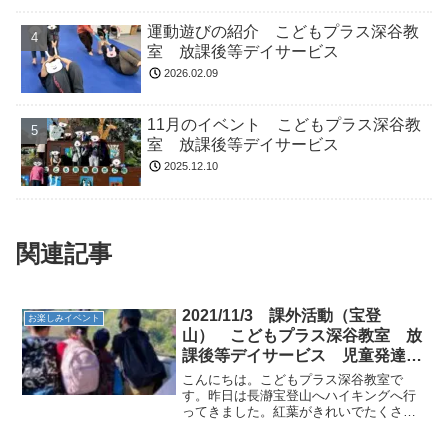
運動遊びの紹介 こどもプラス深谷教
室 放課後等デイサービス
2026.02.09
11月のイベント こどもプラス深谷教
室 放課後等デイサービス
2025.12.10
関連記事
2021/11/3 課外活動（宝登
お楽しみイベント
山） こどもプラス深谷教室 放
課後等デイサービス 児童発達支
援
こんにちは。こどもプラス深谷教室で
す。昨日は長瀞宝登山へハイキングへ行
ってきました。紅葉がきれいでたくさん
の人がいましたがお約束を守って元気よ
く活動出来ました。