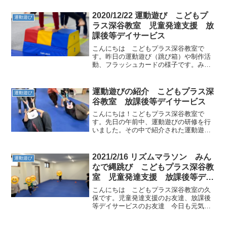
います。昨日のお友達は元気よく魔法の
言葉を言えました。今日のお友達も元気
2020/12/22 運動遊び こどもプ
運動遊び
に頑張ろうね。
ラス深谷教室 児童発達支援 放
課後等デイサービス
こんにちは こどもプラス深谷教室で
す。昨日の運動遊び（跳び箱）や制作活
動、フラッシュカードの様子です。みん
な楽しみながら積極的にいろいろな事に
挑戦しています。ご検討されている児童
発達支援（未就学児） 放課後等デイサ
運動遊びの紹介 こどもプラス深
運動遊び
ービス（小学生）のお友達の...
谷教室 放課後等デイサービス
こんにちは！こどもプラス深谷教室で
す。先日の午前中、運動遊びの研修を行
いました。その中で紹介された運動遊び
の一つを、早速子どもたちと一緒に取り
組みました😄タオルを使った運動遊びで
す。職員が持ったタオルをしっかりと握
2021/2/16 リズムマラソン みん
運動遊び
り、少しの距離を引っ張って...
なで縄跳び こどもプラス深谷教
室 児童発達支援 放課後等デイ
サービス
こんにちは こどもプラス深谷教室の久
保です。児童発達支援のお友達、放課後
等デイサービスのお友達 今日も元気い
っぱい過ごせました。今日はリズムマラ
ソンや大縄跳びを行いました。大縄跳び