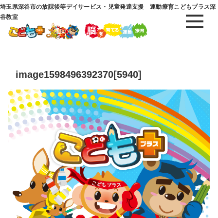
埼玉県深谷市の放課後等デイサービス・児童発達支援 運動療育こどもプラス深
谷教室
image1598496392370[5940]